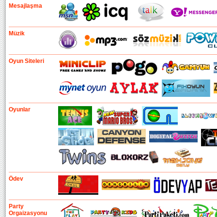
Mesajlaşma
Müzik
Oyun Siteleri
Oyunlar
Ödev
Party
Orgaizasyonu