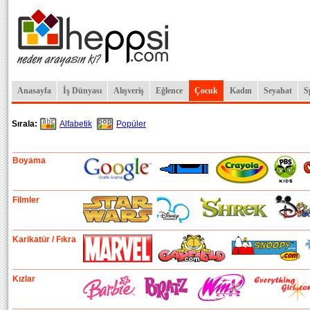
Anasayfa
İş Dünyası
Alışveriş
Eğlence
Çocuk
Kadın
Seyahat
S
Sırala:
Alfabetik
Popüler
Boyama
Filmler
Karikatür / Fıkra
Kızlar