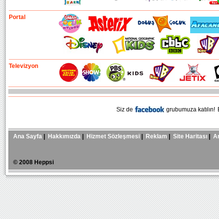
Portal
Televizyon
Siz de
grubumuza katılın!
B
Ana Sayfa
|
Hakkımızda
|
Hizmet Sözleşmesi
|
Reklam
|
Site Haritası
|
A
© 2008 Heppsi