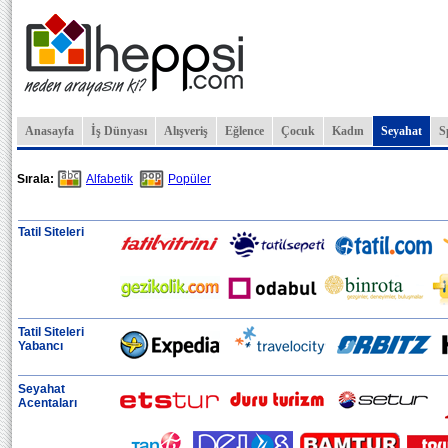
Anasayfa
İş Dünyası
Alışveriş
Eğlence
Çocuk
Kadın
Seyahat
S
Sırala:
Alfabetik
Popüler
Tatil Siteleri
Tatil Siteleri
Yabancı
Seyahat
Acentaları